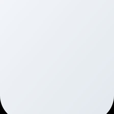
Viszonteladóink
Viszonteladóinkat megtalálod az ország minden 
területén.
Amennyiben Te is szívesen lennél forgalmazónk 
vagy telepítőnk, vedd fel velünk a kapcsolatot!
Partnereink
Partnereink és a piaci visszajelzések 
alapján folyamatosan fejlesztjük 