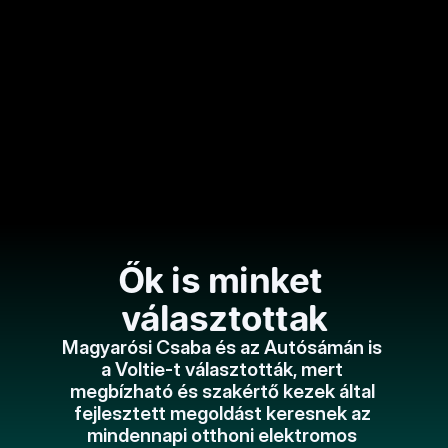
szinte azonnal belecsöppent az 
elektromobilitás világába.  
Töltsétek Voltie-val az elkövetkező 
perceket!
Sámán Podcast
Az Autósámán Podcast vendége Binder 
Tamás és Zvara Szabolcs, akikkel az 
otthoni autótöltésről, az okos 
energiahasználatról és az elektromobilitás 
Ők is minket 
jövőjéről beszélgetünk. Praktikus 
tapasztalatok, innovatív megoldások és 
választottak
izgalmas gondolatok mindenkinek, akit 
érdekel a villanyautózás világa.
Magyarósi Csaba és az Autósámán is 
a Voltie-t választották, mert 
megbízható és szakértő kezek által 
fejlesztett megoldást keresnek az 
mindennapi otthoni elektromos 