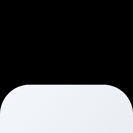
gazdaságot és a magyar 
munkahelyeket! Legyél te is 
büszke Voltie tulajdonos!