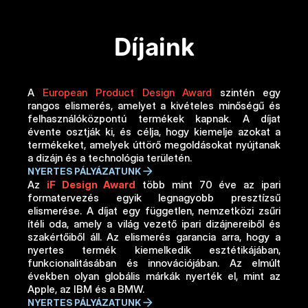
Díjaink
A 
European Product Design Award
 szintén egy 
rangos elismerés, amelyet a kivételes minőségű és 
felhasználóközpontú termékek kapnak. A díjat 
évente osztják ki, és célja, hogy kiemelje azokat a 
termékeket, amelyek úttörő megoldásokat nyújtanak 
a dizájn és a technológia területén.
NYERTES PÁLYÁZATUNK
Az 
iF Design Award
 több mint 70 éve az ipari 
formatervezés egyik legnagyobb presztízsű 
elismerése. A díjat egy független, nemzetközi zsűri 
ítéli oda, amely a világ vezető ipari dizájnereiből és 
szakértőiből áll. Az elismerés garancia arra, hogy a 
nyertes termék kiemelkedik esztétikájában, 
funkcionalitásában és innovációjában. Az elmúlt 
években olyan globális márkák nyerték el, mint az 
Apple, az IBM és a BMW.
NYERTES PÁLYÁZATUNK