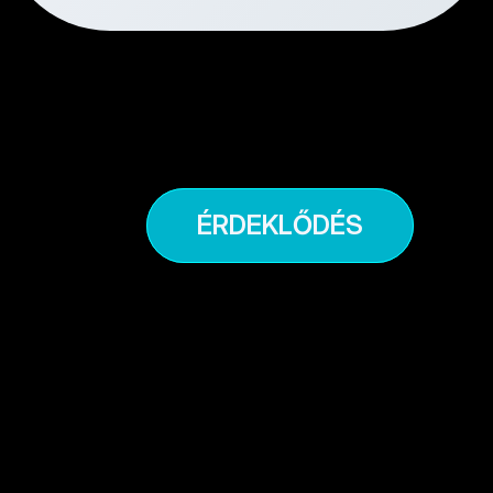
megoldásunkat. Hosszútávú víziónk egy 
emberközpontú e-mobilitási piac 
kialakítása. Csatlakozz te is missziónkhoz!
ÉRDEKLŐDÉS
Bővebben