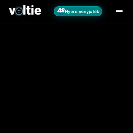
Nyereményjáték