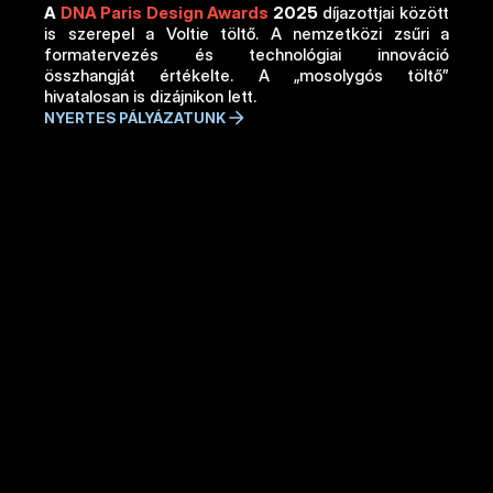
A 
DNA Paris Design Awards
 2025
 díjazottjai között 
is szerepel a Voltie töltő. A nemzetközi zsűri a 
formatervezés és technológiai innováció 
összhangját értékelte. A „mosolygós töltő” 
hivatalosan is dizájnikon lett. 
NYERTES PÁLYÁZATUNK
Tölts velünk!
A Villanyautósok.hu Tölts Velem negyedik 
adásában az alapítónkkal, Binder Tamással 
ismerkedhettek meg, aki az egyetem után 