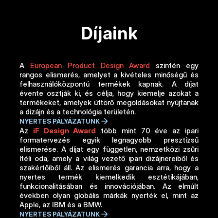
Díjaink
A 
European Product Design Award
 szintén egy 
rangos elismerés, amelyet a kivételes minőségű és 
felhasználóközpontú termékek kapnak. A díjat 
évente osztják ki, és célja, hogy kiemelje azokat a 
termékeket, amelyek úttörő megoldásokat nyújtanak 
a dizájn és a technológia területén.
NYERTES PÁLYÁZATUNK
Az 
iF Design Award
 több mint 70 éve az ipari 
formatervezés egyik legnagyobb presztízsű 
elismerése. A díjat egy független, nemzetközi zsűri 
ítéli oda, amely a világ vezető ipari dizájnereiből és 
szakértőiből áll. Az elismerés garancia arra, hogy a 
nyertes termék kiemelkedik esztétikájában, 
funkcionalitásában és innovációjában. Az elmúlt 
években olyan globális márkák nyerték el, mint az 
Apple, az IBM és a BMW.
NYERTES PÁLYÁZATUNK