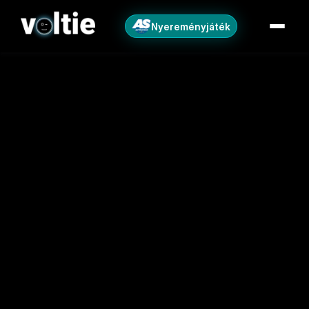
Nyereményjáték