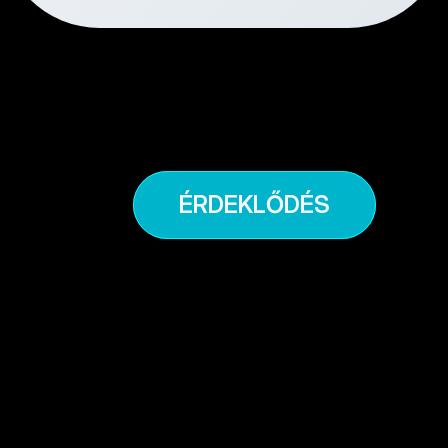
megoldásunkat. Hosszútávú víziónk egy 
emberközpontú e-mobilitási piac 
kialakítása. Csatlakozz te is missziónkhoz!
ÉRDEKLŐDÉS
Bővebben