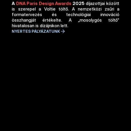
A 
DNA Paris Design Awards
 2025
 díjazottjai között 
is szerepel a Voltie töltő. A nemzetközi zsűri a 
formatervezés és technológiai innováció 
összhangját értékelte. A „mosolygós töltő” 
hivatalosan is dizájnikon lett. 
NYERTES PÁLYÁZATUNK
Tölts velünk!
A Villanyautósok.hu Tölts Velem negyedik 
adásában az alapítónkkal, Binder Tamással 
ismerkedhettek meg, aki az egyetem után 