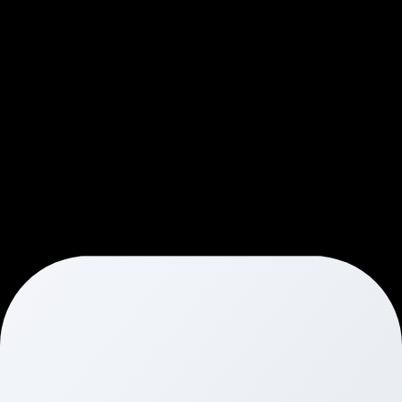
gazdaságot és a magyar 
munkahelyeket! Legyél te is 
büszke Voltie tulajdonos!