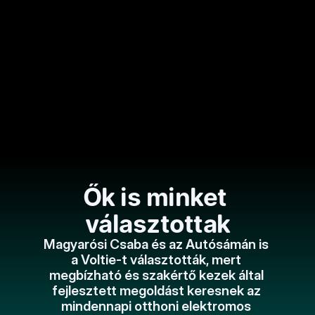
szinte azonnal belecsöppent az 
elektromobilitás világába.  
Töltsétek Voltie-val az elkövetkező 
perceket!
Sámán Podcast
Az Autósámán Podcast vendége Binder 
Tamás és Zvara Szabolcs, akikkel az 
otthoni autótöltésről, az okos 
energiahasználatról és az elektromobilitás 
Ők is minket 
jövőjéről beszélgetünk. Praktikus 
tapasztalatok, innovatív megoldások és 
választottak
izgalmas gondolatok mindenkinek, akit 
érdekel a villanyautózás világa.
Magyarósi Csaba és az Autósámán is 
a Voltie-t választották, mert 
megbízható és szakértő kezek által 
fejlesztett megoldást keresnek az 
mindennapi otthoni elektromos 