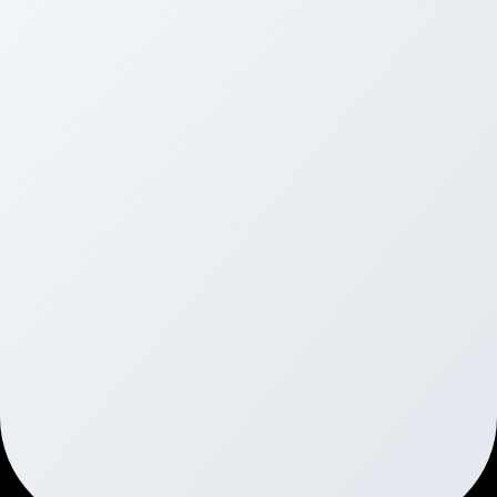
Viszonteladóink
Viszonteladóinkat megtalálod az ország minden 
területén.
Amennyiben Te is szívesen lennél forgalmazónk 
vagy telepítőnk, vedd fel velünk a kapcsolatot!
Partnereink
Partnereink és a piaci visszajelzések 
alapján folyamatosan fejlesztjük 