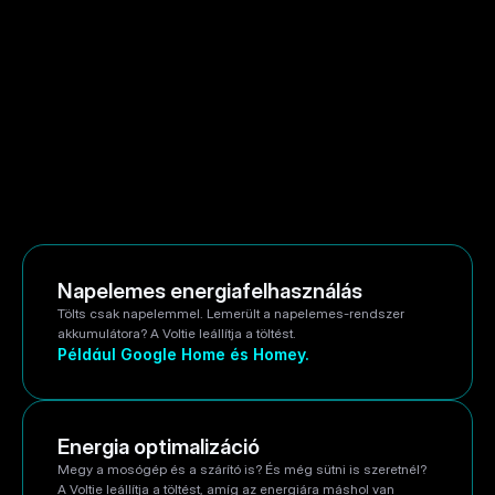
Még nincs Voltie töltőd?
Válaszold meg a lenti kérdéseket és összerakjuk a 
hozzád illő megoldást a telepítéssel együtt.
Kapcsolatfelvétel
Már van Voltie töltőd?
Görgess lejjebb, és válaszd ki a rendszered. Mindegyikhez 
teljes telepítés tartozik.
Ugorj az okos rendszerekhez
Napelemes energiafelhasználás
Tölts csak napelemmel. Lemerült a napelemes-rendszer 
akkumulátora? A Voltie leállítja a töltést.
Például Google Home és Homey.
Energia optimalizáció
Megy a mosógép és a szárító is? És még sütni is szeretnél? 
A Voltie leállítja a töltést, amíg az energiára máshol van 