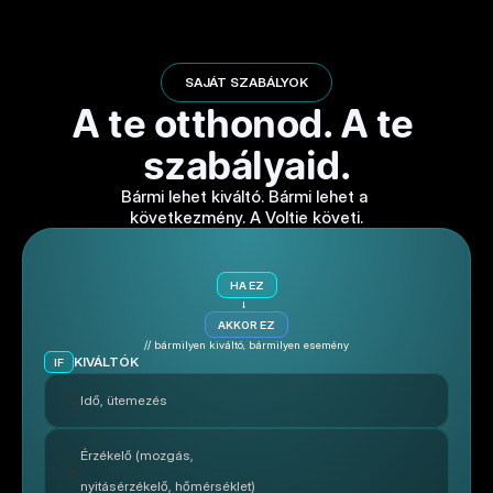
3
SAJÁT SZABÁLYOK
A te otthonod. A te 
Áttekintés
Ugyanaz a dashboard, ahol az otthonod többi 
szabályaid.
részét nézed. A töltő állapota, a felvett teljesítmény, 
a napi statisztika, egy helyen a fűtéssel és a 
Bármi lehet kiváltó. Bármi lehet a 
napelemmel.
következmény. A Voltie követi.
HA EZ
→
AKKOR EZ
// bármilyen kiváltó, bármilyen esemény
KIVÁLTÓK
IF
🕐
Idő, ütemezés
Érzékelő (mozgás, 
🎯
nyitásérzékelő, hőmérséklet)