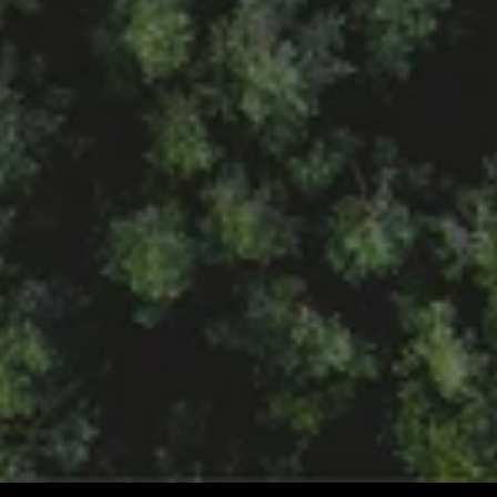
Nemzetközi Értékesítési Vezető
E-mail cím megjelenítése
Telefonszám megjelenítése
MAGYAR ZOLTÁN
Értékesítési Menedzser
E-mail cím megjelenítése
Telefonszám megjelenítése
TÓTH BENCE
Kiemelt Ügyfélkapcsolati Menedzser
E-mail cím megjelenítése
Telefonszám megjelenítése
WOLF MÁTYÁS
Ügyfélmenedzser