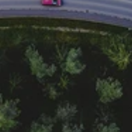
EGRESSY ANDRÁS
Értékesítési vezető
E-mail cím megjelenítése
Telefonszám megjelenítése
KOZÁK GÁBOR