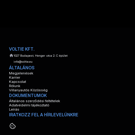
használom?
Mennyibe kerül az integráció?
Mit tegyek, ha bug-ot találok?
VOLTIE KFT.
1027 Budapest, Henger utca 2. C épület
info@voltie.eu
ÁLTALÁNOS
Megjelenések
Karrier
Kapcsolat
Rólunk
Villanyautós Közösség
DOKUMENTUMOK
Általános szerződési feltételek
Adatvédelmi tájékoztató
Leírás
IRATKOZZ FEL A HÍRLEVELÜNKRE