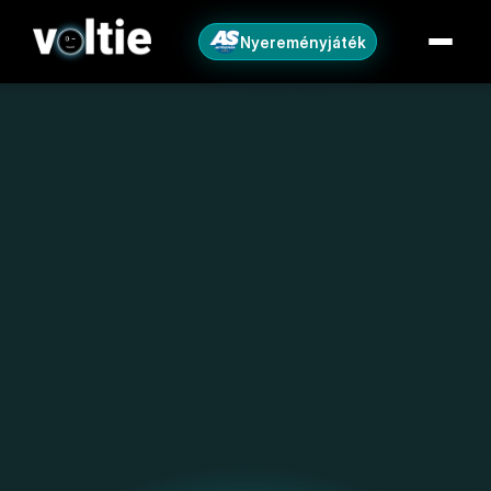
Nyereményjáték
Így
lesz
a
Voltie
az
okos
otthonod
része
Nyílt API. Hivatalos integráció a Home Assistant, 
Homey, Amazon Alexa, Google Home és 