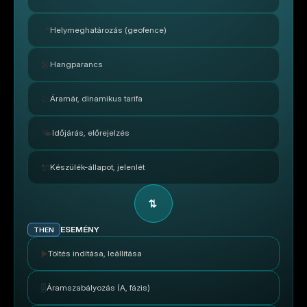
📍
Helymeghatározás (geofence)
🎤
Hangparancs
💹
Áramár, dinamikus tarifa
🌤️
Időjárás, előrejelzés
🔌
Készülék-állapot, jelenlét
⇄
ESEMÉNY
THEN
▶️
Töltés indítása, leállítása
🎚️
Áramszabályozás (A, fázis)