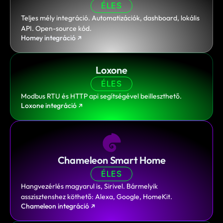
ÉLES
Teljes mély integráció. Automatizációk, dashboard, lokális 
API. Open-source kód.
Homey integráció ↗
Loxone
ÉLES
Modbus RTU és HTTP api segítségével beilleszthető.
Loxone integráció ↗
Chameleon Smart Home
ÉLES
Hangvezérlés magyarul is, Sirivel. Bármelyik 
asszisztenshez köthető: Alexa, Google, HomeKit.
Chameleon integráció ↗