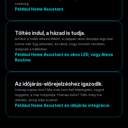
szükség.
Például Home Assistant.
Töltés indul, a házad is tudja.
Amikor a Voltie elkezd tölteni, a nappali okos lámpája lágy teal 
színre vált. Egy pillantás, és látod, hogy minden rendben, 
dolgozik a háttérben.
Például Home Assistant és okos LED, vagy Alexa 
Routine.
Az időjárás-előrejelzéshez igazodik.
Holnap napos lesz? Ma este nem kell felpörgetni, hagyd 
reggelre, a nap megoldja. Holnap esős? Tölts még ma 
délután, amíg adja a panel.
Például Home Assistant és időjárás integráció.