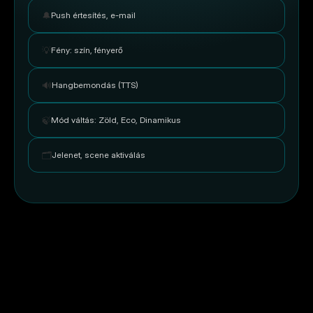
🔔
Push értesítés, e-mail
💡
Fény: szín, fényerő
🔊
Hangbemondás (TTS)
🍃
Mód váltás: Zöld, Eco, Dinamikus
🗂️
Jelenet, scene aktiválás