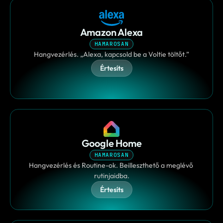
Amazon Alexa
HAMAROSAN
Hangvezérlés. „Alexa, kapcsold be a Voltie töltőt.”
Értesíts
Google Home
HAMAROSAN
Hangvezérlés és Routine-ok. Beilleszthető a meglévő 
rutinjaidba.
Értesíts