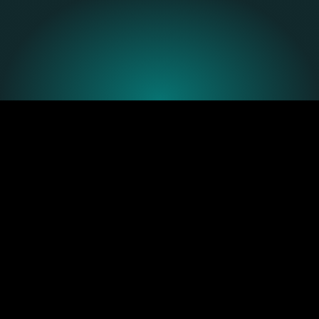
Homebridge rendszerekkel. Hangvezérlés, 
automatizációk, saját szabályok, ahogy te 
akarod.
Mutasd a támogatott rendszereket
Ajánlatot kérek