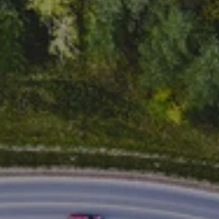
Műszaki kérdés, 
!
!
hibabejelentés csak az alábbi 
e-mail címen lehetséges: 
help@voltie.eu