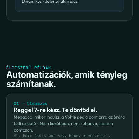
Dinamikus • Jelenet aktiválás
ÉLETSZERŰ PÉLDÁK
Automatizációk, amik tényleg 
számítanak.
01 · Ütemezés
Reggel 7-re kész. Te döntöd el.
Megadod, mikor indulsz, a Voltie pedig pont arra az órára 
tölti az autót. Nem korábban, nem rohanva, hanem 
pontosan.
Pl. Home Assistant vagy Homey ütemezéssel.