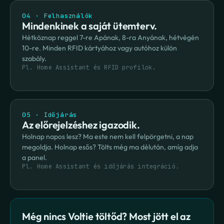
04 · Felhasználók
Mindenkinek a saját ütemterv.
Hétköznap reggel 7-re Apának, 8-ra Anyának, hétvégén 
10-re. Minden RFID kártyához vagy autóhoz külön 
szabály.
Pl. Home Assistant és RFID profilok.
05 · Időjárás
Az előrejelzéshez igazodik.
Holnap napos lesz? Ma este nem kell felpörgetni, a nap 
megoldja. Holnap esős? Tölts még ma délután, amíg adja 
a panel.
Pl. Home Assistant és időjárás integráció.
Még nincs Voltie töltőd? Most jött el az 