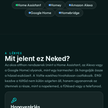
Home Assistant
Homey
Amazon Alexa
Google Home
Homebridge
A LÉNYEG
Mit jelent ez Neked?
Az okos otthon rendszerek (mint a Home Assistant, az Alexa vagy
a Google Home) olyanok, mint egy karmester: ők hangolják össze
a házad eszközeit. A Voltie ezekhez hivatalosan csatlakozik. Ettől
kezdve a töltőd nem külön szigeten áll, hanem ugyanannak az
ütemnek a része, mint a napelemed, a fűtésed vagy a telefonod.
Hangvezérlés