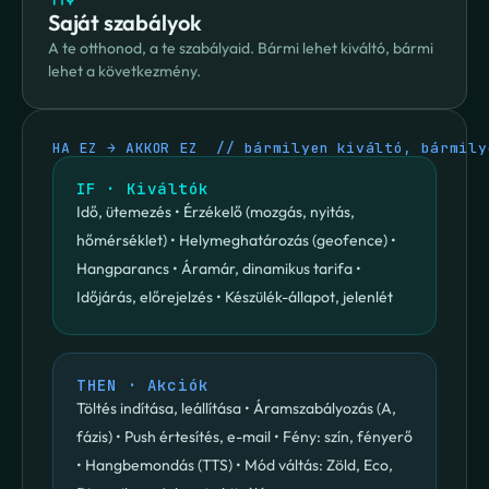
Saját szabályok
A te otthonod, a te szabályaid. Bármi lehet kiváltó, bármi 
lehet a következmény.
HA EZ → AKKOR EZ  // bármilyen kiváltó, bármily
IF · Kiváltók
Idő, ütemezés • Érzékelő (mozgás, nyitás, 
hőmérséklet) • Helymeghatározás (geofence) • 
Hangparancs • Áramár, dinamikus tarifa • 
Időjárás, előrejelzés • Készülék-állapot, jelenlét
THEN · Akciók
Töltés indítása, leállítása • Áramszabályozás (A, 
fázis) • Push értesítés, e-mail • Fény: szín, fényerő 
• Hangbemondás (TTS) • Mód váltás: Zöld, Eco, 