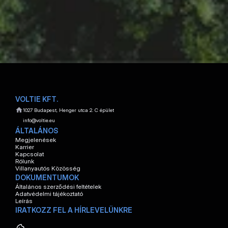
E-mail cím megjelenítése
Telefonszám megjelenítése
WOLF MÁTYÁS
Ügyfélmenedzser
E-mail cím megjelenítése
Telefonszám megjelenítése
VOLTIE KFT.
1027 Budapest, Henger utca 2. C épület
info@voltie.eu
ÁLTALÁNOS
Megjelenések
Karrier
Kapcsolat
Rólunk
Villanyautós Közösség
DOKUMENTUMOK
Általános szerződési feltételek
Adatvédelmi tájékoztató
Leírás
IRATKOZZ FEL A HÍRLEVELÜNKRE