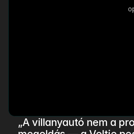
o
„A villanyautó nem a pr
megoldás — a Voltie ped