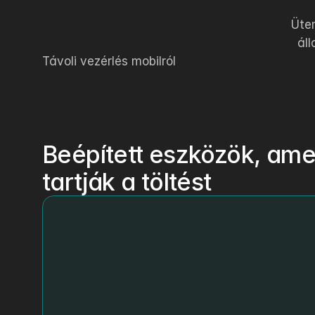
Ütem
áll
Távoli vezérlés mobilról
Beépített eszközök, ame
tartják a töltést