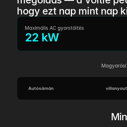
hogy ezt nap mint nap k
Maximális AC gyorstöltés
22 kW
Magyarósi 
Autósámán
villanyau
Min