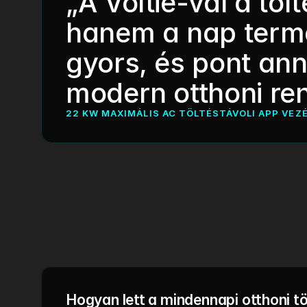
„A Voltie-val a töl
hanem a nap termés
gyors, és pont ann
modern otthoni ren
22 KW MAXIMÁLIS AC TÖLTÉS
TÁVOLI APP VEZ
Hogyan lett a mindennapi otthoni tö