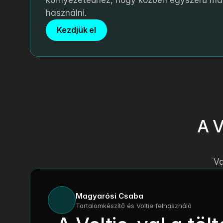
környezetedhez, hogy közben egyszerű mar
használni.
Kezdjük el
A V
Va
Magyarósi Csaba
Tartalomkészítő és Voltie felhasználó