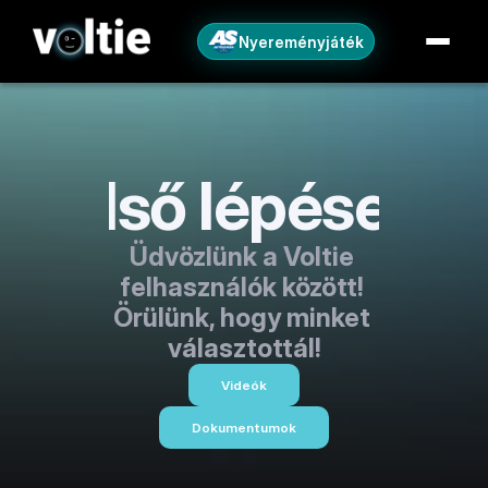
Nyereményjáték
Első lépések
Üdvözlünk a Voltie 
felhasználók között! 
Örülünk, hogy minket 
választottál!
Videók
Dokumentumok