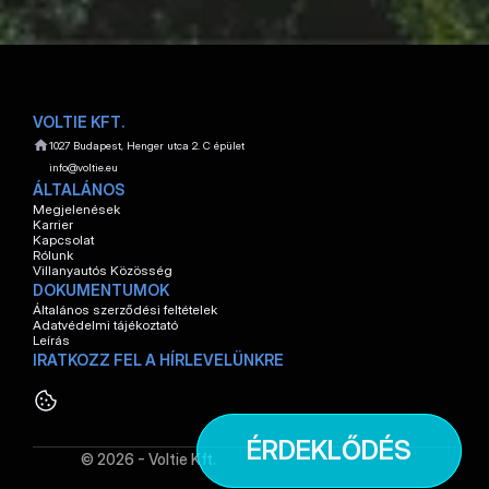
WOLF MÁTYÁS
Ügyfélmenedzser
E-mail cím megjelenítése
Telefonszám megjelenítése
VOLTIE KFT.
1027 Budapest, Henger utca 2. C épület
info@voltie.eu
ÁLTALÁNOS
Megjelenések
Karrier
Kapcsolat
Rólunk
Villanyautós Közösség
DOKUMENTUMOK
Általános szerződési feltételek
Adatvédelmi tájékoztató
Leírás
IRATKOZZ FEL A HÍRLEVELÜNKRE
ÉRDEKLŐDÉS
© 2026 - Voltie Kft.