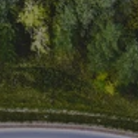
Műszaki kérdés, 
!
!
hibabejelentés csak az alábbi 
e-mail címen lehetséges: 
help@voltie.eu