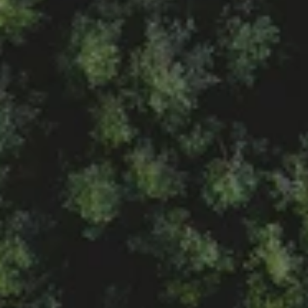
KOZÁK GÁBOR
Nemzetközi Értékesítési Vezető
E-mail cím megjelenítése
Telefonszám megjelenítése
MAGYAR ZOLTÁN
Értékesítési Menedzser
E-mail cím megjelenítése
Telefonszám megjelenítése
TÓTH BENCE
Kiemelt Ügyfélkapcsolati Menedzser
E-mail cím megjelenítése
Telefonszám megjelenítése