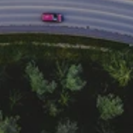
EGRESSY ANDRÁS
Értékesítési vezető
E-mail cím megjelenítése
Telefonszám megjelenítése