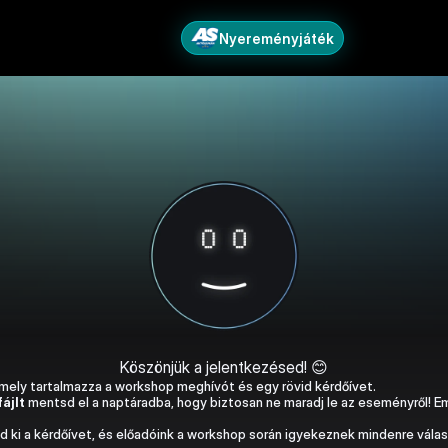
Nyereményjáték
Köszönjük a jelentkezésed! 😊
mely tartalmazza a workshop meghívót és egy rövid kérdőívet.
fájlt
 mentsd el a naptáradba, hogy biztosan ne maradj le az eseményről! E
d ki a kérdőívet, és előadóink a workshop során igyekeznek mindenre válas