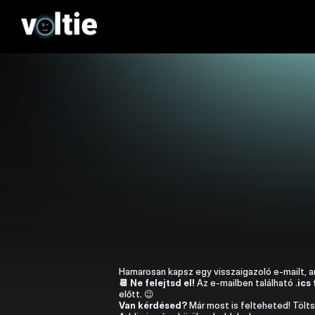
Hamarosan kapsz egy visszaigazoló e-mailt, a
📆 Ne felejtsd el!
 Az e-mailben található .
ics 
előtt. 😉
Van kérdésed?
 Már most is felteheted! Tölts