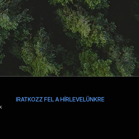
IRATKOZZ FEL A HÍRLEVELÜNKRE
k